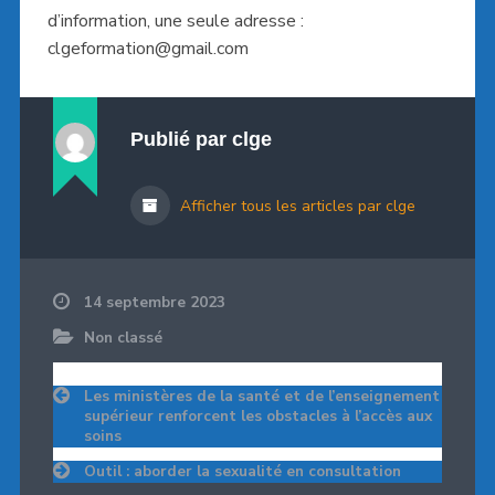
d’information, une seule adresse :
clgeformation@gmail.com
Publié par
clge
Afficher tous les articles par clge
14 septembre 2023
Non classé
Navigation
Les ministères de la santé et de l’enseignement
de
supérieur renforcent les obstacles à l’accès aux
l’article
soins
Outil : aborder la sexualité en consultation