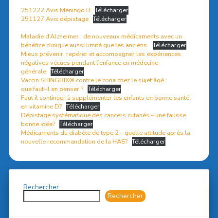
251222 Avis Meningo B
Télécharger
251127 Avis dépistage
Télécharger
Maladie d’Alzheimer : de nouveaux médicaments avec un
bénéfice clinique aussi limité que les anciens
Télécharger
Mieux prévenir, repérer et accompagner les expériences
négatives vécues pendant l’enfance en médecine
générale
Télécharger
Vaccin SHINGRIX® contre le zona chez le sujet âgé :
que faut-il en penser ?
Télécharger
Faut il continuer à supplémenter les enfants en bonne santé
en vitamine D?
Télécharger
Dépistage systématique des cancers cutanés – une fausse
bonne idée?
Télécharger
Médicaments du diabète de type 2 – quelle attitude après la
nouvelle recommandation de la HAS?
Télécharger
Rechercher
Rechercher