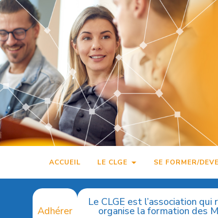
Accéder
au
contenu
principal
ACCUEIL
LE CLGE
SE FORMER/DEV
Le CLGE est l’association qui 
Adhérer
organise la formation des 