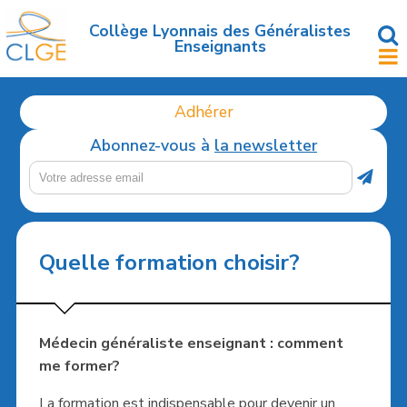
Accéder
au
Collège Lyonnais des Généralistes
Enseignants
contenu
principal
Adhérer
Abonnez-vous à
la newsletter
Quelle formation choisir?
Médecin généraliste enseignant : comment
me former?
La formation est indispensable pour devenir un