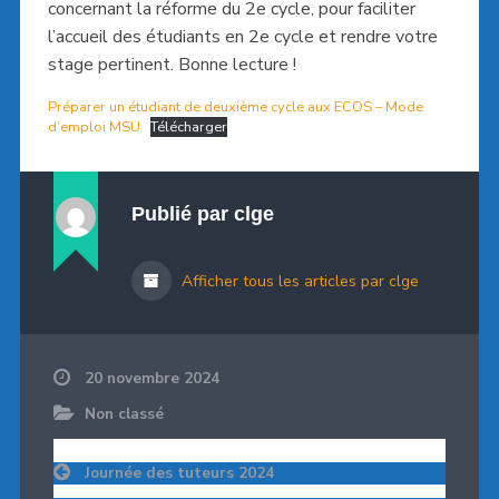
concernant la réforme du 2e cycle, pour faciliter
l’accueil des étudiants en 2e cycle et rendre votre
stage pertinent. Bonne lecture !
Préparer un étudiant de deuxième cycle aux ECOS – Mode
d’emploi MSU
Télécharger
Publié par
clge
Afficher tous les articles par clge
20 novembre 2024
Non classé
Navigation
Journée des tuteurs 2024
de