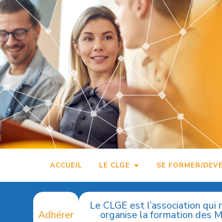
Accéder
au
contenu
principal
ACCUEIL
LE CLGE
SE FORMER/DEV
Le CLGE est l’association qui 
Adhérer
organise la formation des 