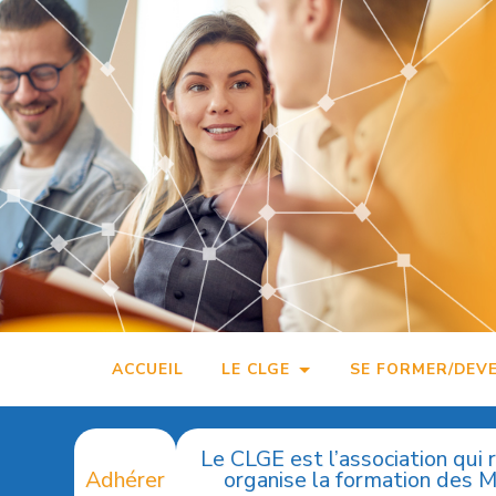
Accéder
au
contenu
principal
ACCUEIL
LE CLGE
SE FORMER/DEV
Le CLGE est l’association qui 
Adhérer
organise la formation des 