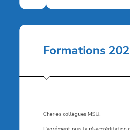
Formations 20
Cher·e·s collègues MSU,
L’agrément puis la ré-accréditation