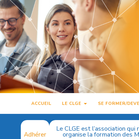
Accéder
au
contenu
principal
ACCUEIL
LE CLGE
SE FORMER/DEV
Le CLGE est l’association qui 
Adhérer
organise la formation des 