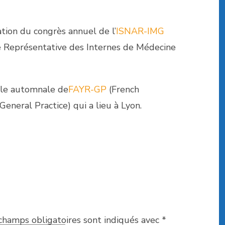
ation du congrès annuel de l’
ISNAR-IMG
 Représentative des Internes de Médecine
ole automnale de
FAYR-GP
(French
eneral Practice) qui a lieu à Lyon.
champs obligatoires sont indiqués avec
*