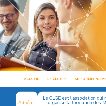
Accéder
au
contenu
principal
ACCUEIL
LE CLGE
SE FORMER/DEV
Le CLGE est l’association qui 
Adhérer
organise la formation des 