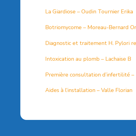
La Giardiose – Oudin Tournier Erika
Botriomycome – Moreau-Bernard O
Diagnostic et traitement H. Pylori 
Intoxication au plomb – Lachaise B
Première consultation d’infertilité –
Aides à l’installation – Valle Florian