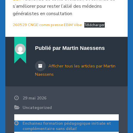
s’améliorer pour rester l’allié des médecins
généralistes en consultation
260529 CNGE comm presse EBiM Vibe
Télécharger
Publié par
Martin Naessens
Afficher tous les articles par Martin
Naessens
29 mai 2026
Uncategorized
Navigation
Enchainez formation pédagogique initiale et
de
complémentaire sans délai!
l’article