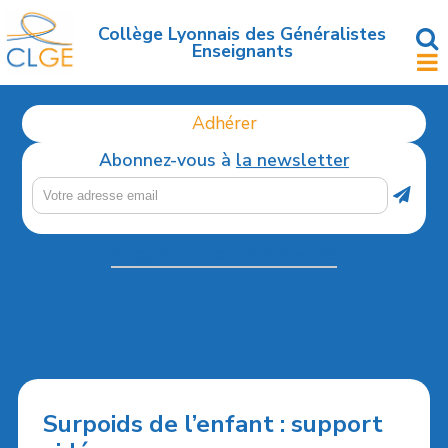
Accéder
au
Collège Lyonnais des Généralistes
Enseignants
contenu
principal
Adhérer
Abonnez-vous à
la newsletter
ÉTIQUETTE :
SOINS PRIMAIRES
Surpoids de l’enfant : support