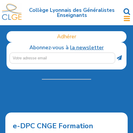
Accéder
au
Collège Lyonnais des Généralistes
Enseignants
contenu
principal
Adhérer
Abonnez-vous à
la newsletter
ÉTIQUETTE :
EN LIGNE
e-DPC CNGE Formation