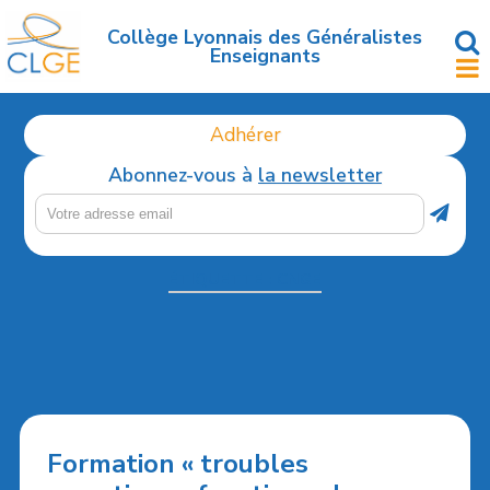
Accéder
au
Collège Lyonnais des Généralistes
Enseignants
contenu
principal
Adhérer
Abonnez-vous à
la newsletter
ÉTIQUETTE :
CNGE
Formation « troubles