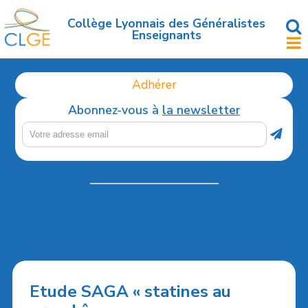
Accéder
au
Collège Lyonnais des Généralistes
Enseignants
contenu
principal
Adhérer
Abonnez-vous à
la newsletter
CATÉGORIE :
RECHERCHE
Etude SAGA « statines au