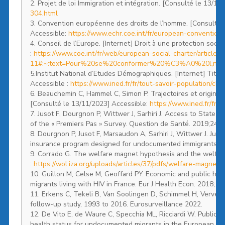
2. Projet de loi Immigration et intégration. [Consulté le 13/1
304.html
3. Convention européenne des droits de l’homme. [Consulté 
Accessible:
https://www.echr.coe.int/fr/european-convention
4. Conseil de l’Europe. [Internet] Droit à une protection soci
:
https://www.coe.int/fr/web/european-social-charter/article-
11#:~:text=Pour%20se%20conformer%20%C3%A0%20l,n
5.Institut National d’Etudes Démographiques. [Internet] Titre
Accessible :
https://www.ined.fr/fr/tout-savoir-population/chi
6. Beauchemin C, Hammel C, Simon P. Trajectoires et origines.
[Consulté le 13/11/2023] Accessible:
https://www.ined.fr/fr/p
7. Jusot F, Dourgnon P, Wittwer J, Sarhiri J. Access to State
of the « Premiers Pas » Survey. Question de Santé. 2019;245:
8. Dourgnon P, Jusot F, Marsaudon A, Sarhiri J, Wittwer J. Jus
insurance program designed for undocumented immigrants livi
9. Corrado G. The welfare magnet hypothesis and the welfare
:
https://wol.iza.org/uploads/articles/37/pdfs/welfare-magne
10. Guillon M, Celse M, Geoffard PY. Economic and public he
migrants living with HIV in France. Eur J Health Econ. 2018;1
11. Erkens C, Tekeli B, Van Soolingen D, Schimmel H, Verver 
follow-up study, 1993 to 2016. Eurosurveillance 2022.
12. De Vito E, de Waure C, Specchia ML, Ricciardi W. Public h
health status for undocumented migrants in the European Reg