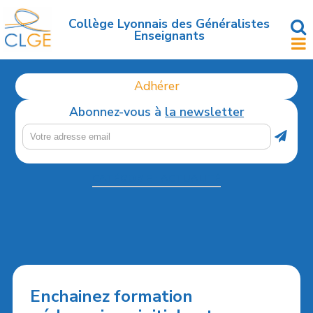
Accéder
au
Collège Lyonnais des Généralistes
Enseignants
contenu
principal
Adhérer
Abonnez-vous à
la newsletter
CATÉGORIE :
ACTUALITÉ
Enchainez formation