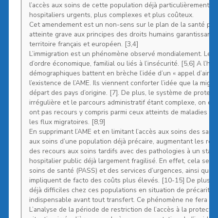
l’accès aux soins de cette population déjà particulièrement 
hospitaliers urgents, plus complexes et plus coûteux.
Cet amendement est un non-sens sur le plan de la santé publi
atteinte grave aux principes des droits humains garantissant u
territoire français et européen. [3,4]
L’immigration est un phénomène observé mondialement. Les mo
d’ordre économique, familial ou liés à l’insécurité. [5,6] A l’
démographiques battent en brèche l’idée d’un « appel d’air » 
l’existence de l’AME. Ils viennent conforter l’idée que la migr
départ des pays d’origine. [7]. De plus, le système de protec
irrégulière et le parcours administratif étant complexe, on es
ont pas recours y compris parmi ceux atteints de maladies chr
les flux migratoires. [8,9]
En supprimant l’AME et en limitant l’accès aux soins des sans
aux soins d’une population déjà précaire, augmentant les reta
des recours aux soins tardifs avec des pathologies à un stade
hospitalier public déjà largement fragilisé. En effet, cela se
soins de santé (PASS) et des services d’urgences, ainsi que p
impliquent de facto des coûts plus élevés. [10-15] De plus les
déjà difficiles chez ces populations en situation de précarit
indispensable avant tout transfert. Ce phénomène ne fera qu’a
L’analyse de la période de restriction de l’accès à la protec