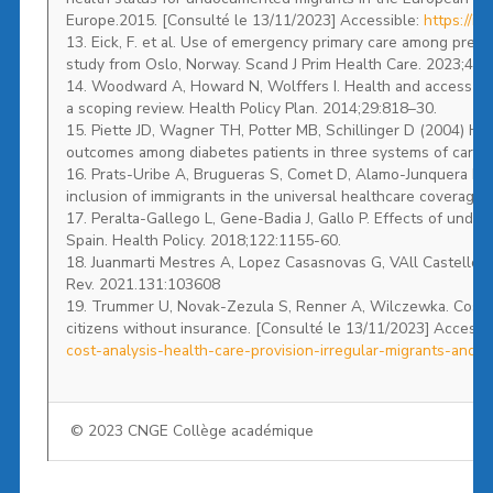
Europe.2015. [Consulté le 13/11/2023] Accessible:
https://i
13. Eick, F. et al. Use of emergency primary care among pre
study from Oslo, Norway. Scand J Prim Health Care. 2023;41,
14. Woodward A, Howard N, Wolffers I. Health and access to 
a scoping review. Health Policy Plan. 2014;29:818–30.
15. Piette JD, Wagner TH, Potter MB, Schillinger D (2004) He
outcomes among diabetes patients in three systems of care
16. Prats-Uribe A, Brugueras S, Comet D, Alamo-Junquera D, 
inclusion of immigrants in the universal healthcare coverage.
17. Peralta-Gallego L, Gene-Badia J, Gallo P. Effects of und
Spain. Health Policy. 2018;122:1155-60.
18. Juanmarti Mestres A, Lopez Casasnovas G, VAll Castello J
Rev. 2021.131:103608
19. Trummer U, Novak-Zezula S, Renner A, Wilczewka. Cost ana
citizens without insurance. [Consulté le 13/11/2023] Accessi
cost-analysis-health-care-provision-irregular-migrants-and-e
© 2023 CNGE Collège académique