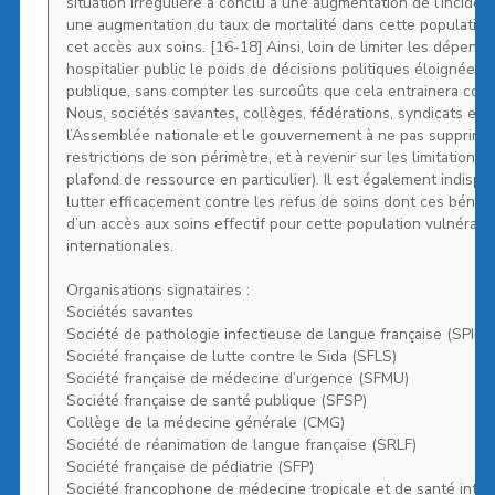
situation irrégulière a conclu à une augmentation de l’inciden
une augmentation du taux de mortalité dans cette population,
cet accès aux soins. [16-18] Ainsi, loin de limiter les dépens
hospitalier public le poids de décisions politiques éloignées d
publique, sans compter les surcoûts que cela entrainera comm
Nous, sociétés savantes, collèges, fédérations, syndicats et
l’Assemblée nationale et le gouvernement à ne pas supprimer 
restrictions de son périmètre, et à revenir sur les limitations 
plafond de ressource en particulier). Il est également indispe
lutter efficacement contre les refus de soins dont ces bénéfic
d’un accès aux soins effectif pour cette population vulnéra
internationales.
Organisations signataires :
Sociétés savantes
Société de pathologie infectieuse de langue française (SPILF)
Société française de lutte contre le Sida (SFLS)
Société française de médecine d’urgence (SFMU)
Société française de santé publique (SFSP)
Collège de la médecine générale (CMG)
Société de réanimation de langue française (SRLF)
Société française de pédiatrie (SFP)
Société francophone de médecine tropicale et de santé inter