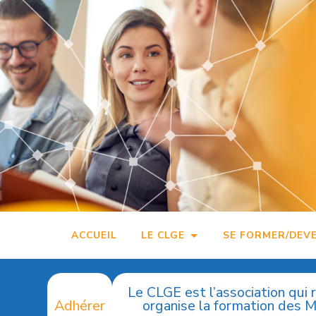
Accéder
au
contenu
principal
ACCUEIL
LE CLGE
SE FORMER/DEV
Le CLGE est l’association qui 
Adhérer
organise la formation des 