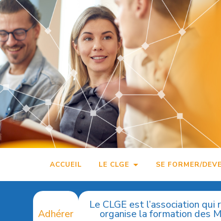
Accéder
au
contenu
principal
ACCUEIL
LE CLGE
SE FORMER/DEV
Le CLGE est l’association qui 
Adhérer
organise la formation des 