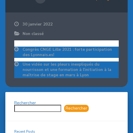
30 janvier 2022
Non classé
Navigation
Congrès CNGE Lille 2021 : forte participation
de
des Lyonnais.es!
l’article
Une vidéo sur les pleurs inexpliqués du
nourrisson et une formation à l’initiation à la
maîtrise de stage en mars à Lyon
Rechercher
Rechercher
Recent Posts