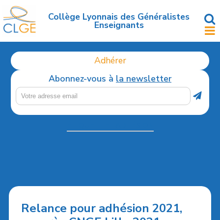
Accéder
au
Collège Lyonnais des Généralistes
Enseignants
contenu
principal
Adhérer
Abonnez-vous à
la newsletter
ÉTIQUETTE :
ADHÉSION
Relance pour adhésion 2021,