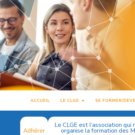
Accéder
au
contenu
principal
ACCUEIL
LE CLGE
SE FORMER/DEV
Le CLGE est l’association qui 
Adhérer
organise la formation des 